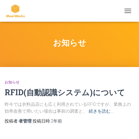
ナ
ビ
ゲ
ー
シ
お知らせ
ョ
ン
を
切
り
替
え
お知らせ
RFID(自動認識システム)について
昨今では衣料品店にも広く利用されているRFIDですが、業務上の
効率改善で用いたい場合は事前の調査と、
続きを読む…
投稿者:
者管理
投稿日時:
2年
前